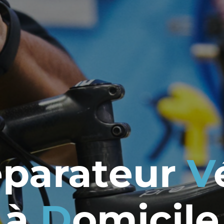
éparateur
V
à
D
omicile